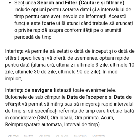
Secțiunea
Search and Filter (Căutare și filtrare)
include opțiuni pentru setarea datei și a intervalului de
timp pentru care aveți nevoie de informații. Această
funcție este foarte utilă atunci când trebuie să aruncați
o privire rapidă asupra conformității pe o anumită
perioadă de timp.
Interfața vă permite să setați o dată de început și o dată de
sfârșit specifice și vă oferă, de asemenea, opțiuni rapide
pentru dată (ultima oră, ultima zi, ultimele 3 zile, ultimele 10
zile, ultimele 30 de zile, ultimele 90 de zile). În mod
implicit,
Interfața de
navigare
listează toate evenimentele.
Butoanele de sub câmpurile
Data de începere
și
Data de
sfârșit
vă permit să măriți sau să micșorați rapid intervalul
de timp și să specificați referința de timp care trebuie luată
în considerare (GMT, Ora locală, Ora primită, Acum,
Reîmprospătare automată, Interval de timp).