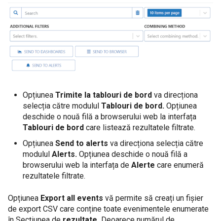
Opțiunea
Trimite la tablouri de bord
va direcționa
selecția către modulul
Tablouri de bord.
Opțiunea
deschide o nouă filă a browserului web la interfața
Tablouri de bord
care listează rezultatele filtrate.
Opțiunea
Send to alerts
va direcționa selecția către
modulul
Alerts.
Opțiunea deschide o nouă filă a
browserului web la interfața de
Alerte
care enumeră
rezultatele filtrate.
Opțiunea
Export all events
vă permite să creați un fișier
de export CSV care conține toate evenimentele enumerate
în Secțiunea de
rezultate.
Deoarece numărul de