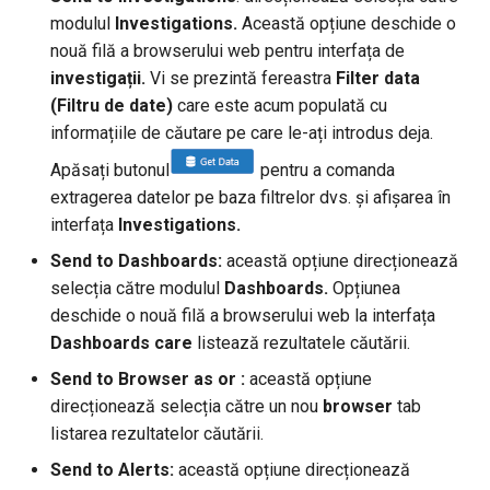
modulul
Investigations.
Această opțiune deschide o
nouă filă a browserului web pentru interfața de
investigații.
Vi se prezintă fereastra
Filter data
(Filtru de date)
care este acum populată cu
informațiile de căutare pe care le-ați introdus deja.
Apăsați butonul
pentru a comanda
extragerea datelor pe baza filtrelor dvs. și afișarea în
interfața
Investigations.
Send to Dashboards:
această opțiune direcționează
selecția către modulul
Dashboards.
Opțiunea
deschide o nouă filă a browserului web la interfața
Dashboards care
listează rezultatele căutării.
Send to Browser as
or
:
această opțiune
direcționează selecția către un nou
browser
tab
listarea rezultatelor căutării.
Send to Alerts:
această opțiune direcționează