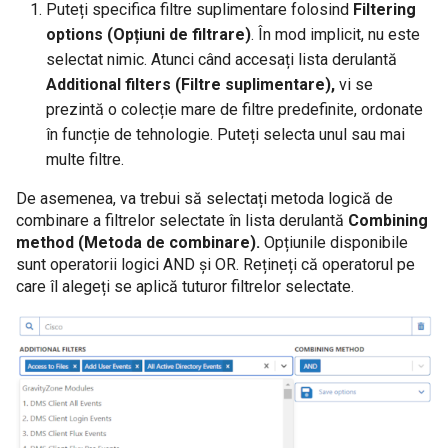
Cum să colectați date din jurnalul de
Puteți specifica filtre suplimentare folosind
Filtering
sistem Windows
options (Opțiuni de filtrare)
. În mod implicit, nu este
selectat nimic. Atunci când accesați lista derulantă
Cum să gestionați colectarea de fișiere
Additional filters (Filtre suplimentare),
vi se
CSV
prezintă o colecție mare de filtre predefinite, ordonate
în funcție de tehnologie. Puteți selecta unul sau mai
Cum să gestionați colectarea jurnalelor
multe filtre.
de audit Oracle
De asemenea, va trebui să selectați metoda logică de
combinare a filtrelor selectate în lista derulantă
Combining
Cum să implementați manual agentul și
method (Metoda de combinare).
Opțiunile disponibile
să atribuiți surse de date
sunt operatorii logici AND și OR. Rețineți că operatorul pe
care îl alegeți se aplică tuturor filtrelor selectate.
Cum să te conectezi la Active Directory
Cum să vă conectați la CQ Threat
Intelligence
Editia - On prem