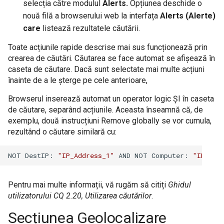
selecția către modulul
Alerts.
Opțiunea deschide o
nouă filă a browserului web la interfața
Alerts (Alerte)
care
listează rezultatele căutării.
Toate acțiunile rapide descrise mai sus funcționează prin
crearea de căutări. Căutarea se face automat se afișează în
caseta de căutare. Dacă sunt selectate mai multe acțiuni
înainte de a le șterge pe cele anterioare,
Browserul inserează automat un operator logic ȘI în caseta
de căutare, separând acțiunile. Aceasta înseamnă că, de
exemplu, două instrucțiuni Remove globally se vor cumula,
rezultând o căutare similară cu:
NOT DestIP: 
"IP_Address_1"
 AND NOT Computer: 
"IP_Add
Pentru mai multe informații, vă rugăm să citiți
Ghidul
utilizatorului CQ 2.20, Utilizarea căutărilor
.
Secțiunea Geolocalizare