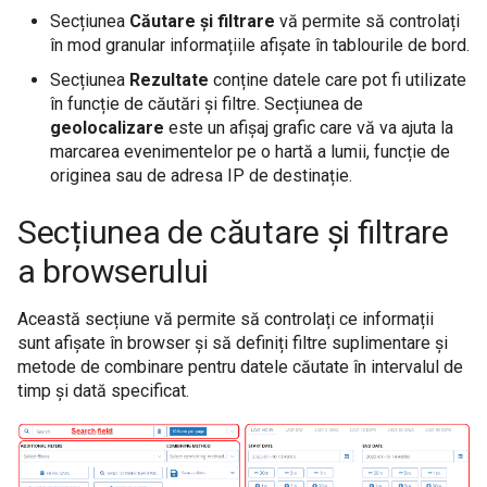
Cum sa redirectionati alerte catre un alt
Utilitati
Joburi
Applications
s
Secțiunea
Căutare și filtrare
vă permite să controlați
Threat Intelligence
Performance Module
Marketplace Importing and Exporting
host
în mod granular informațiile afișate în tablourile de bord.
Extensions
e
Retrospectiva automată a evenimentelor
Verificator de câmpuri pe loturi
Databases
MetaData
Executed Schedules
Secțiunea
Rezultate
conține datele care pot fi utilizate
Cum se colectează date din Active
a
în funcție de căutări și filtre. Secțiunea de
Directory
Threat Intelligence
Vulnerability Scanner
Case Management
geolocalizare
este un afișaj grafic care vă va ajuta la
r
marcarea evenimentelor pe o hartă a lumii, funcție de
Data Deduplication
User Actions
Cum se creeaza un job de copiere
c
originea sau de adresa IP de destinație.
MetaData
h
Secțiunea de căutare și filtrare
Cum se creează un job RTBF
Scanner de Vulnerabilitati
i
a browserului
Cum se creează un parser
n
Această secțiune vă permite să controlați ce informații
g
sunt afișate în browser și să definiți filtre suplimentare și
Cum se gestioneaza datele
metode de combinare pentru datele căutate în intervalul de
CYBERQUEST
timp și dată specificat.
Cum se gestionează acreditările
Cum se implementează manual agentul