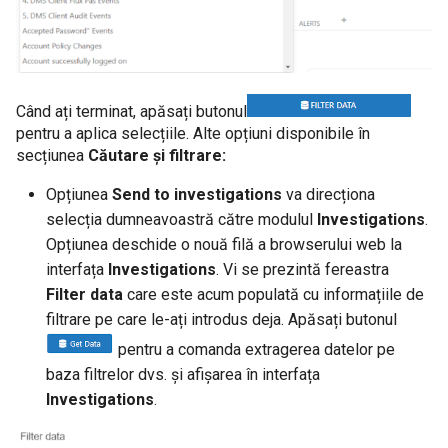
Informații AD necesare pentru citirea
obiectelor AD
Când ați terminat, apăsați butonul
Introducere
pentru a aplica selecțiile. Alte opțiuni disponibile în
secțiunea
Căutare și filtrare:
Licentiere CYBERQUEST
Opțiunea
Send to investigations
va direcționa
selecția dumneavoastră către modulul
Investigations
.
Manager de Vulnerabilitati
Opțiunea deschide o nouă filă a browserului web la
interfața
Investigations
. Vi se prezintă fereastra
Operational
Filter data
care este acum populată cu informațiile de
filtrare pe care le-ați introdus deja. Apăsați butonul
pentru a comanda extragerea datelor pe
baza filtrelor dvs. și afișarea în interfața
Investigations
.