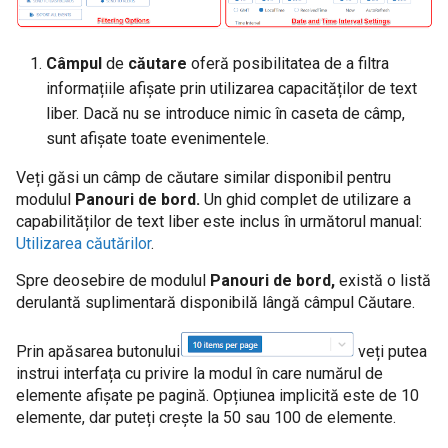
pentru colecțiile bazate pe Windows
Câmpul
de
căutare
oferă posibilitatea de a filtra
Cum se restaurează datele din arhiva
informațiile afișate prin utilizarea capacităților de text
liber. Dacă nu se introduce nimic în caseta de câmp,
Cum se sterg datele din data storage
sunt afișate toate evenimentele.
Veți găsi un câmp de căutare similar disponibil pentru
Cum se transmit datele syslog
modulul
Panouri de bord.
Un ghid complet de utilizare a
capabilităților de text liber este inclus în următorul manual:
Cum se șterg evenimentele mai vechi de
Utilizarea căutărilor
.
6 luni
Spre deosebire de modulul
Panouri de bord,
există o listă
derulantă suplimentară disponibilă lângă câmpul Căutare.
Cum să colectați date din jurnalul
aplicației Windows
Prin apăsarea butonului
veți putea
instrui interfața cu privire la modul în care numărul de
Cum să colectați date din jurnalul de
elemente afișate pe pagină. Opțiunea implicită este de 10
securitate Windows
elemente, dar puteți crește la 50 sau 100 de elemente.