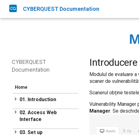
CYBERQUEST Documentation
M
Introducere
CYBERQUEST
Documentation
Modulul de evaluare a v
scaner de vulnerabilităț
Home
Scanerul obține testele 
01. Introduction
Vulnerability Manager p
Introduction
Manager
. Se deschide
02. Access Web
Interface
Get Started
Access Web Interface
03. Set up