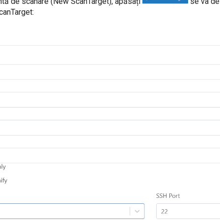
intă de scanare (New ScanTarget), apăsați
se va de
canTarget: