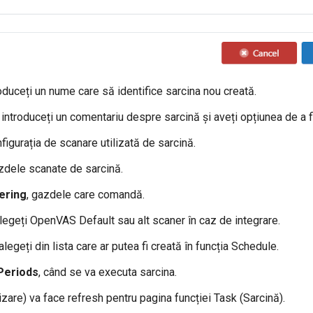
roduceți un nume care să identifice sarcina nou creată.
, introduceți un comentariu despre sarcină și aveți opțiunea de a f
nfigurația de scanare utilizată de sarcină.
azdele scanate de sarcină.
ering
, gazdele care comandă.
alegeți OpenVAS Default sau alt scaner în caz de integrare.
 alegeți din lista care ar putea fi creată în funcția Schedule.
Periods
, când se va executa sarcina.
zare) va face refresh pentru pagina funcției Task (Sarcină).