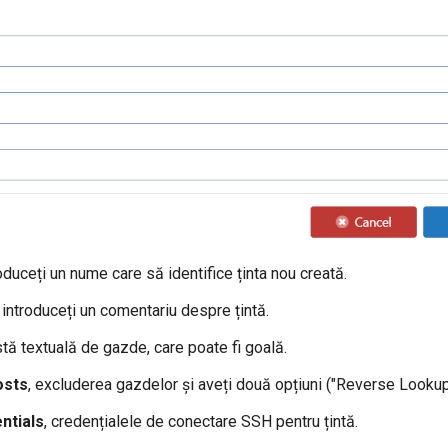
roduceți un nume care să identifice ținta nou creată.
, introduceți un comentariu despre țintă.
istă textuală de gazde, care poate fi goală.
osts
, excluderea gazdelor și aveți două opțiuni ("Reverse Lookup 
ntials
, credențialele de conectare SSH pentru țintă.