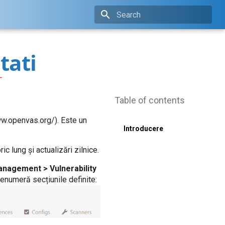
Type to start searching
tati
Table of contents
www.openvas.org/). Este un
Introducere
ic lung și actualizări zilnice.
anagement > Vulnerability
enumeră secțiunile definite: