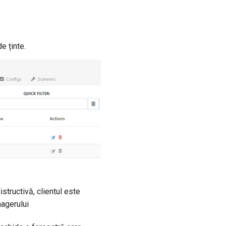
e ținte.
tructivă, clientul este
nagerului