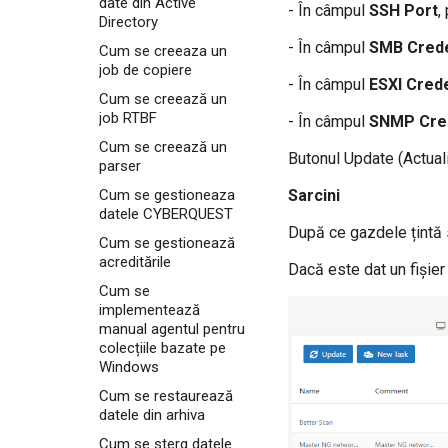
date din Active
- În câmpul
SSH Port
,
Address on port 5140
Directory
How to collect data
UDP
on Windows Security
- În câmpul
SMB Crede
Cum se creeaza un
How to configure
Log
job de copiere
GravityZone to send
- În câmpul
ESXI Crede
How to collect data
logs to CQ Server IP
Cum se creează un
on Windows System
Address on port 5140
Log
job RTBF
UDP
- În câmpul
SNMP Cred
How to connect to CQ
How to configure IPS
Cum se creează un
Butonul Update (Actuali
Threat Intelligence
FireEye to send logs
parser
to CQ Server IP
How to connect to
Address on port 5140
Sarcini
Cum se gestioneaza
Active Directory
UDP
datele CYBERQUEST
How to create
După ce gazdele țintă s
How to configure
Backups
Cum se gestionează
Linux server to send
acreditările
logs to CQ Server IP
How to create a Copy
Dacă este dat un fișier 
Address on port 5140
job
Cum se
UDP
implementează
How to create a DTS
How to configure
Alert
manual agentul pentru
Linux server to read
colecțiile bazate pe
How to create a
custom log files with
Windows
MariaDB cluster for
rsyslog
CYBERQUEST
Cum se restaurează
How to configure
operation
datele din arhiva
NGNIX to send logs to
How to create a RTBF
CQ Server
job
Cum se sterg datele