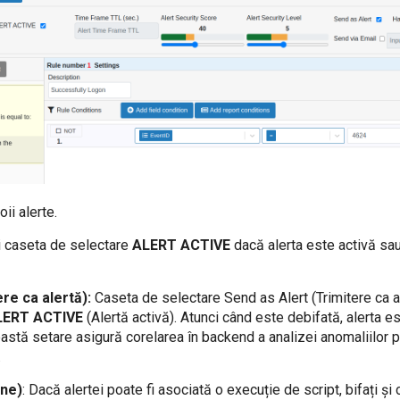
ii alerte.
i caseta de selectare
ALERT ACTIVE
dacă alerta este activă sau
ere ca alertă):
Caseta de selectare Send as Alert (Trimitere ca al
LERT ACTIVE
(Alertă activă). Atunci când este debifată, alerta e
ceastă setare asigură corelarea în backend a analizei anomaliilor
.
une)
: Dacă alertei poate fi asociată o execuție de script, bifați ș