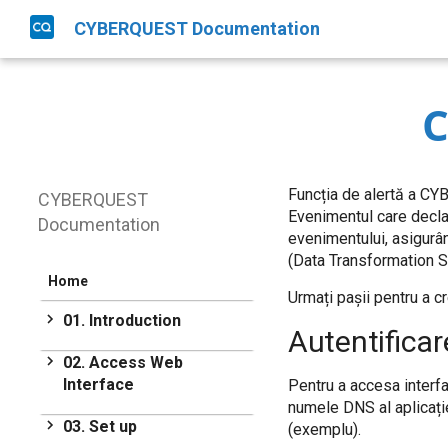
CYBERQUEST Documentation
C
Funcția de alertă a CY
CYBERQUEST
Evenimentul care declan
Documentation
evenimentului, asigurân
(Data Transformation Se
Home
Urmați pașii pentru a c
01. Introduction
Autentificar
Introduction
02. Access Web
Interface
Get Started
Pentru a accesa interfa
numele DNS al aplicației
Access Web Interface
03. Set up
(exemplu).