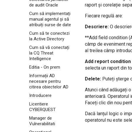
How to enable
How to export data
raport și corelație sep
de audit Oracle
PostgreSQL auditing
from dashgroup
Cum să implementați
How to enable Print
Fiecare regulă are:
How to export data
Service audit
manual agentul și să
from Reports page
atribuiți surse de date
How to enable or
Descriere:
O descriere
How to forward alerts
disable MS SQL Audit
Cum să te conectezi
to another host
for MSSQL instance
**Add field condition (
la Active Directory
How to forward
How to enable the
câmp de eveniment repr
syslog data
Cum să vă conectați
Audit service for Linux
al treilea câmp introduc
la CQ Threat
How to create a new
How to integrate HR
dashboard,
Intelligence
system in
Add report condition 
dashgroup and view
CYBERQUEST
Editia - On prem
data
selecta un raport din t
How to setup
How to manage
Informații AD
Windows Print Logs
Delete:
Puteți șterge o
CYBERQUEST data
necesare pentru
How to track changes
citirea obiectelor AD
How to manage Ueba
Atunci când adăugați o 
made in Active
Directory
Introducere
How to manage
anterioară. Operatorul 
collect CSV Files
OSSEC Configuration
Faceți clic din nou pen
Licentiere
How to collect Oracle
CYBERQUEST
audit logs
Dacă lanțul logic o imp
Manager de
operatorul nu este sele
How to manage
Vulnerabilitati
credentials