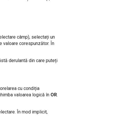
electare câmp), selectați un
e valoare corespunzător. În
istă derulantă din care puteți
orelarea cu condiția
chimba valoarea logică în
OR
.
ectare. În mod implicit,