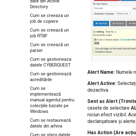
date din Active
Address on port 5140
Directory
How to collect data
UDP
on Windows Security
Cum se creeaza un
How to configure
Log
job de copiere
GravityZone to send
How to collect data
logs to CQ Server IP
Cum se creează un
on Windows System
Address on port 5140
Log
job RTBF
UDP
How to connect to CQ
How to configure IPS
Cum se creează un
Threat Intelligence
FireEye to send logs
parser
to CQ Server IP
How to connect to
Address on port 5140
Cum se gestioneaza
Active Directory
UDP
datele CYBERQUEST
How to create
How to configure
Alert Name:
Numele no
Backups
Cum se gestionează
Linux server to send
acreditările
logs to CQ Server IP
How to create a Copy
Alert Active:
Selectaț
Address on port 5140
job
Cum se
dezactiva.
UDP
implementează
How to create a DTS
How to configure
Alert
manual agentul pentru
Sent as Alert (Trimit
Linux server to read
colecțiile bazate pe
How to create a
caseta de selectare
A
custom log files with
Windows
MariaDB cluster for
rsyslog
niciun efect vizibil. A
CYBERQUEST
Cum se restaurează
How to configure
declanșatoare și alerte
operation
datele din arhiva
NGNIX to send logs to
How to create a RTBF
CQ Server
Has Action (Are acți
job
Cum se sterg datele