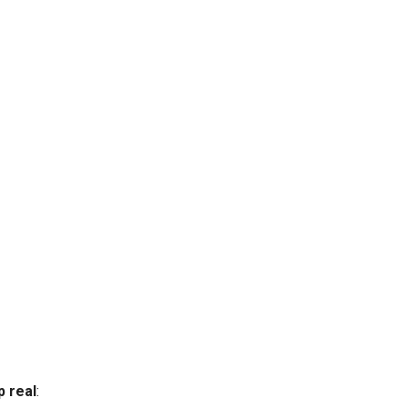
p real
: