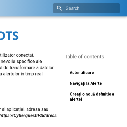
Type to start searching
 DTS
lizator conectat.
Table of contents
 nevoile specifice ale
ul de transformare a datelor
Autentificare
alertelor în timp real.
Navigați la Alerte
Creați o nouă definiție a
alertei
al aplicației. adresa sau
https://CyberquestIPAddress