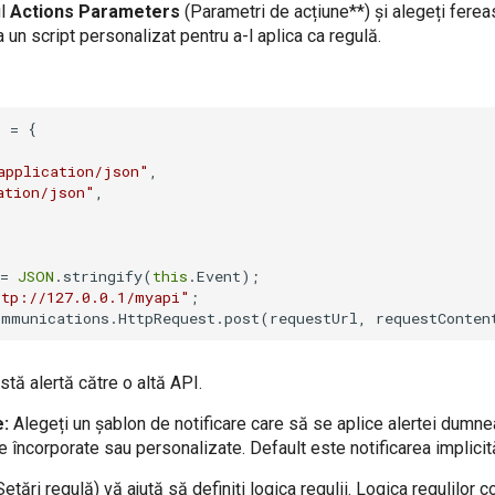
ul
Actions Parameters
(Parametri de acțiune**) și alegeți fereas
a un script personalizat pentru a-l aplica ca regulă.
application/json"
ation/json"
,

= 
JSON
.stringify(
this
ttp://127.0.0.1/myapi"
stă alertă către o altă API.
e:
Alegeți un șablon de notificare care să se aplice alertei dumne
e încorporate sau personalizate. Default este notificarea implicit
tări regulă) vă ajută să definiți logica regulii. Logica regulilor 