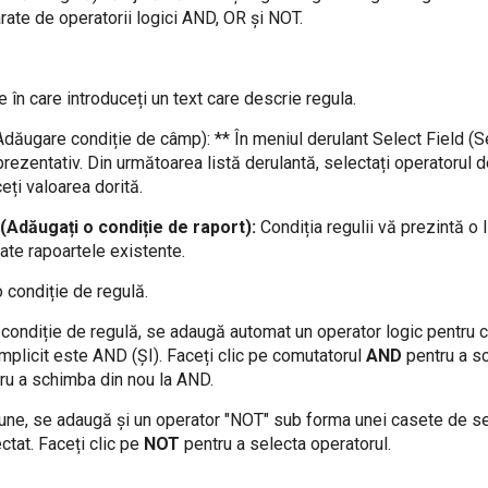
arate de operatorii logici AND, OR și NOT.
 în care introduceți un text care descrie regula.
Adăugare condiție de câmp): ** În meniul derulant Select Field (S
ezentativ. Din următoarea listă derulantă, selectați operatorul d
eți valoarea dorită.
(Adăugați o condiție de raport):
Condiția regulii vă prezintă o l
oate rapoartele existente.
 condiție de regulă.
condiție de regulă, se adaugă automat un operator logic pentru c
implicit este AND (ȘI). Faceți clic pe comutatorul
AND
pentru a s
tru a schimba din nou la AND.
une, se adaugă și un operator "NOT" sub forma unei casete de sel
ctat. Faceți clic pe
NOT
pentru a selecta operatorul.