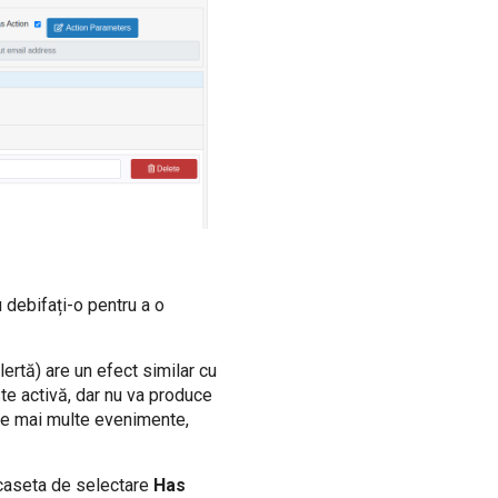
 debifați-o pentru a o
ertă) are un efect similar cu
ste activă, dar nu va produce
 pe mai multe evenimente,
i caseta de selectare
Has