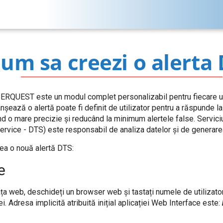
um sa creezi o alerta
BERQUEST este un modul complet personalizabil pentru fiecare uti
șează o alertă poate fi definit de utilizator pentru a răspunde la
d o mare precizie și reducând la minimum alertele false. Servici
rvice - DTS) este responsabil de analiza datelor și de generarea 
rea o nouă alertă DTS:
e
ța web, deschideți un browser web și tastați numele de utilizator 
. Adresa implicită atribuită inițial aplicației Web Interface este: