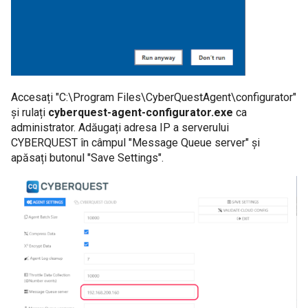
Accesați "C:\Program Files\CyberQuestAgent\configurator"
și rulați
cyberquest-agent-configurator.exe
ca
administrator. Adăugați adresa IP a serverului
CYBERQUEST în câmpul "Message Queue server" și
apăsați butonul "Save Settings".