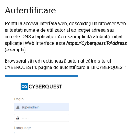
Utilitati
Modulul Investigatii
Joburi
Applications
s
Autentificare
Threat Intelligence
Performance Module
Marketplace Importing and Exporting
Extensions
e
Retrospectiva automată a evenimentelor
Browser
Verificator de câmpuri pe loturi
Databases
MetaData
Executed Schedules
Pentru a accesa interfața web, deschideți un browser web
a
și tastați numele de utilizator al aplicației adresa sau
Managementul Cazurilor
Threat Intelligence
Vulnerability Scanner
Case Management
numele DNS al aplicației. Adresa implicită atribuită inițial
r
aplicației Web Interface este
https://CyberquestIPAddress
Data Deduplication
User Actions
c
(exemplu).
Actiunile utilizatorului
MetaData
h
Browserul vă redirecționează automat către site-ul
Modulul UEBA
Scanner de Vulnerabilitati
CYBERQUEST's pagina de autentificare a lui CYBERQUEST:
i
n
Modulul de Performanta
g