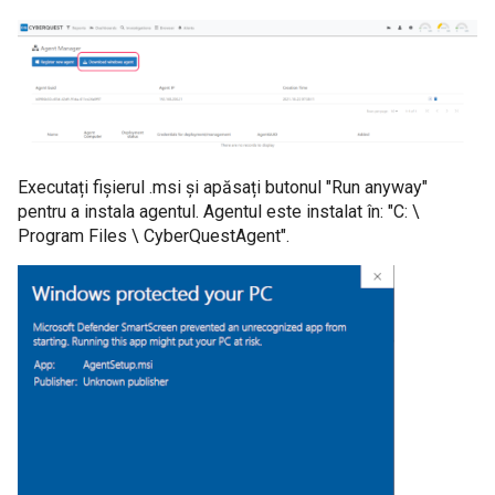
Executați fișierul .msi și apăsați butonul "Run anyway"
pentru a instala agentul. Agentul este instalat în: "C: \
Program Files \ CyberQuestAgent".