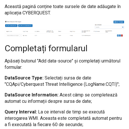
Utilitati
Modulul Investigatii
Joburi
Applications
s
Această pagină conține toate sursele de date adăugate în
Threat Intelligence
Performance Module
Marketplace Importing and Exporting
aplicația CYBERQUEST.
Extensions
e
Retrospectiva automată a evenimentelor
Browser
Verificator de câmpuri pe loturi
Databases
MetaData
Executed Schedules
a
Managementul Cazurilor
Threat Intelligence
Vulnerability Scanner
Case Management
r
Data Deduplication
User Actions
c
Completați formularul
Actiunile utilizatorului
MetaData
h
Apăsați butonul "Add data-source" și completați următorul
Modulul UEBA
Scanner de Vulnerabilitati
i
formular:
n
DataSource Type:
Selectați sursa de date
Modulul de Performanta
"CQApi/Cyberquest Threat Intelligence (LogName:CQTI)";
g
DataSource Information:
Acest câmp se completează
automat cu informații despre sursa de date;
Query Interval:
La ce interval de timp se execută
interogarea WMI. Aceasta este completată automat pentru
a fi executată la fiecare 60 de secunde;